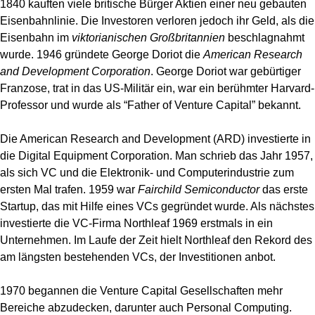
1840 kauften viele britische Bürger Aktien einer neu gebauten
Eisenbahnlinie. Die Investoren verloren jedoch ihr Geld, als die
Eisenbahn im
viktorianischen Großbritannien
beschlagnahmt
wurde. 1946 gründete George Doriot die
American Research
and Development Corporation
. George Doriot war gebürtiger
Franzose, trat in das US-Militär ein, war ein berühmter Harvard-
Professor und wurde als “Father of Venture Capital” bekannt.
Die American Research and Development (ARD) investierte in
die Digital Equipment Corporation. Man schrieb das Jahr 1957,
als sich VC und die Elektronik- und Computerindustrie zum
ersten Mal trafen. 1959 war
Fairchild Semiconductor
das erste
Startup, das mit Hilfe eines VCs gegründet wurde. Als nächstes
investierte die VC-Firma Northleaf 1969 erstmals in ein
Unternehmen. Im Laufe der Zeit hielt Northleaf den Rekord des
am längsten bestehenden VCs, der Investitionen anbot.
1970 begannen die Venture Capital Gesellschaften mehr
Bereiche abzudecken, darunter auch Personal Computing.