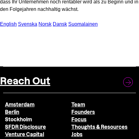
dass Ihr Unternehmen noch rentabler wird als zu Beginn und in
den Folgejahren nachhaltig wächst.
English
Svenska
Norsk
Dansk
Suomalainen
Reach Out
Amsterdam
Team
Berlin
Founders
Stockholm
Focus
SFDR Disclosure
Thoughts & Resources
Venture Capital
Jobs