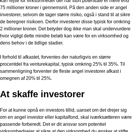
kan rejse for virksomheder der har stort potentiale er mere end
75 millioner kroner i gennemsnit. På den anden side er angel
investorer, selvom de tager større risiko, også i stand til at sikre
de beregner risikoen. Derfor investerer disse typisk for omkring
2 millioner kroner. Det betyder dog ikke man skal undervurdere
hvor vigtigt dette mindre beløb kan være for en virksomhed og
dens behov i de tidlige stadier.
I forhold til afkastet, forventes der naturligvis en større
procentdel fra venturekapital, typisk omkring 25% til 35%. Til
sammenligning forventer de fleste angel investorer afkast i
omegnen af 20% til 25%.
At skaffe investorer
For at kunne opnå en investors tillid, uanset om det drejer sig
om en angel investor eller kapitalfond, skal iværksætteren være
passende forberedt. Det er dit ansvar som potentiel
virksomhedsejer at sikre at den virksomhed du ønsker at stifte