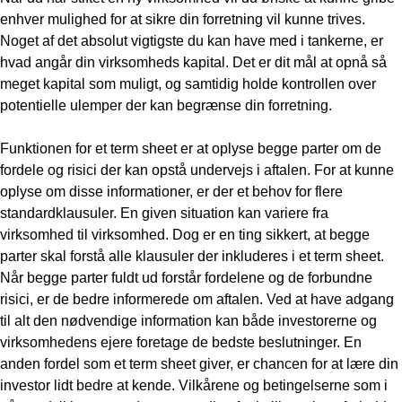
enhver mulighed for at sikre din forretning vil kunne trives.
Noget af det absolut vigtigste du kan have med i tankerne, er
hvad angår din virksomheds kapital. Det er dit mål at opnå så
meget kapital som muligt, og samtidig holde kontrollen over
potentielle ulemper der kan begrænse din forretning.
Funktionen for et term sheet er at oplyse begge parter om de
fordele og risici der kan opstå undervejs i aftalen. For at kunne
oplyse om disse informationer, er der et behov for flere
standardklausuler. En given situation kan variere fra
virksomhed til virksomhed. Dog er en ting sikkert, at begge
parter skal forstå alle klausuler der inkluderes i et term sheet.
Når begge parter fuldt ud forstår fordelene og de forbundne
risici, er de bedre informerede om aftalen. Ved at have adgang
til alt den nødvendige information kan både investorerne og
virksomhedens ejere foretage de bedste beslutninger. En
anden fordel som et term sheet giver, er chancen for at lære din
investor lidt bedre at kende. Vilkårene og betingelserne som i