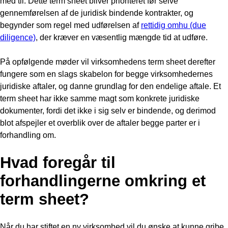
med til. Dette term sheet bliver prioriteret før selve
gennemførelsen af de juridisk bindende kontrakter, og
begynder som regel med udførelsen af
rettidig omhu (due
diligence)
, der kræver en væsentlig mængde tid at udføre.
På opfølgende møder vil virksomhedens term sheet derefter
fungere som en slags skabelon for begge virksomhedernes
juridiske aftaler, og danne grundlag for den endelige aftale. Et
term sheet har ikke samme magt som konkrete juridiske
dokumenter, fordi det ikke i sig selv er bindende, og derimod
blot afspejler et overblik over de aftaler begge parter er i
forhandling om.
Hvad foregår til
forhandlingerne omkring et
term sheet?
Når du har stiftet en ny virksomhed vil du ønske at kunne gribe