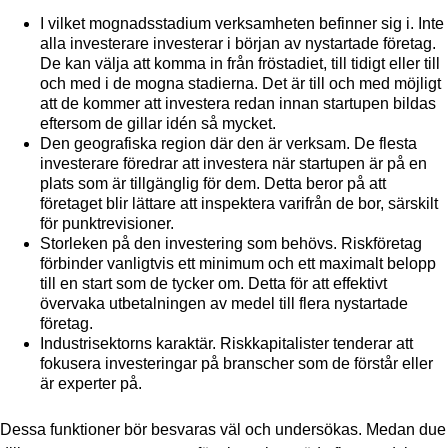
I vilket mognadsstadium verksamheten befinner sig i. Inte
alla investerare investerar i början av nystartade företag.
De kan välja att komma in från fröstadiet, till tidigt eller till
och med i de mogna stadierna. Det är till och med möjligt
att de kommer att investera redan innan startupen bildas
eftersom de gillar idén så mycket.
Den geografiska region där den är verksam. De flesta
investerare föredrar att investera när startupen är på en
plats som är tillgänglig för dem. Detta beror på att
företaget blir lättare att inspektera varifrån de bor, särskilt
för punktrevisioner.
Storleken på den investering som behövs. Riskföretag
förbinder vanligtvis ett minimum och ett maximalt belopp
till en start som de tycker om. Detta för att effektivt
övervaka utbetalningen av medel till flera nystartade
företag.
Industrisektorns karaktär. Riskkapitalister tenderar att
fokusera investeringar på branscher som de förstår eller
är experter på.
Dessa funktioner bör besvaras väl och undersökas. Medan due