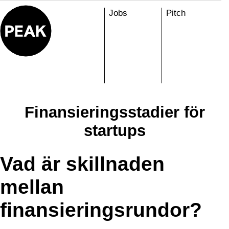
Skip
Jobs
Pitch
to
content
Finansieringsstadier för
startups
Vad är skillnaden
mellan
finansieringsrundor?