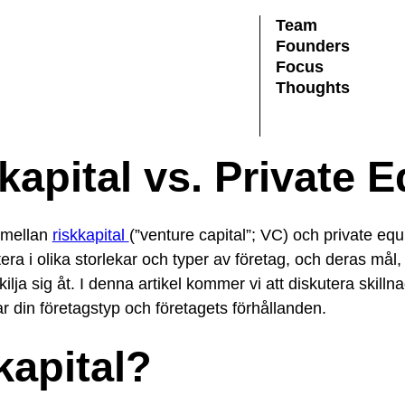
Team
Founders
Focus
Thoughts
kapital vs. Private E
r mellan
riskkapital
(”venture capital”; VC) och private equ
stera i olika storlekar och typer av företag, och deras må
lja sig åt. I denna artikel kommer vi att diskutera skilln
r din företagstyp och företagets förhållanden.
kapital?