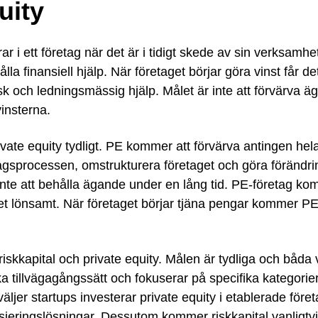
uity
ar i ett företag när det är i tidigt skede av sin verksamhe
ålla finansiell hjälp. När företaget börjar göra vinst får 
k och ledningsmässig hjälp. Målet är inte att förvärva ägand
vinsterna.
ate equity tydligt. PE kommer att förvärva antingen hela 
gsprocessen, omstrukturera företaget och göra förändringa
te att behålla ägande under en lång tid. PE-företag komm
det lönsamt. När företaget börjar tjäna pengar kommer PE 
iskkapital och private equity. Målen är tydliga och båda v
ika tillvägagångssätt och fokuserar på specifika kategori
väljer startups investerar private equity i etablerade fö
sieringslösningar. Dessutom kommer riskkapital vanligtvis