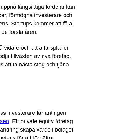
 uppnå långsiktiga fördelar kan
ker, förmögna investerare och
ens. Startups kommer att få all
de första åren.
å vidare och att affärsplanen
ödja tillväxten av nya företag.
s att ta nästa steg och tjäna
ess investerare får antingen
rsen
. Ett private equity-företag
rändring skapa värde i bolaget.
etens för att förbättra