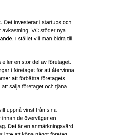
t. Det investerar i startups och
det avkastning. VC stöder nya
e. I stället vill man bidra till
eller en stor del av företaget.
r i företaget för att återvinna
er att förbättra företagets
att sälja företaget och tjäna
ill uppnå vinst från sina
er innan de överväger en
retag. Det är en anmärkningsvärd
 inte att köpa något företag,