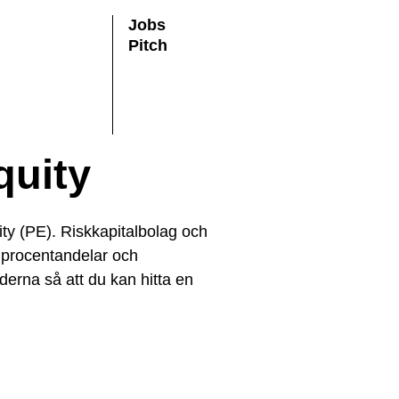
Jobs
Pitch
quity
ity (PE). Riskkapitalbolag och
l, procentandelar och
aderna så att du kan hitta en