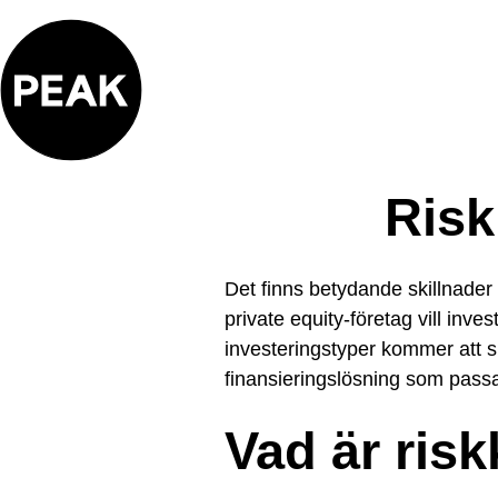
Skip
to
content
Risk
Det finns betydande skillnade
private equity-företag vill inve
investeringstyper kommer att ski
finansieringslösning som passa
Vad är risk