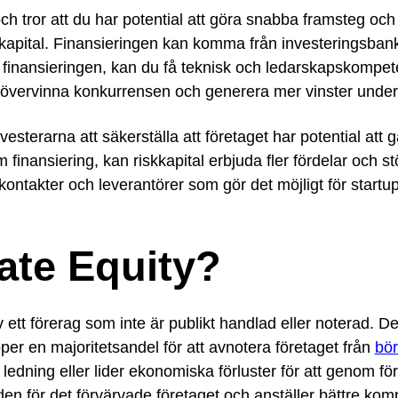
ch tror att du har potential att göra snabba framsteg och
skkapital. Finansieringen kan komma från investeringsban
a finansieringen, kan du få teknisk och ledarskapskompet
 övervinna konkurrensen och generera mer vinster under 
sterarna att säkerställa att företaget har potential att g
 finansiering, kan riskkapital erbjuda fler fördelar och st
kontakter och leverantörer som gör det möjligt för startup
vate Equity?
 ett förerag som inte är publikt handlad eller noterad. D
köper en majoritetsandel för att avnotera företaget från
bö
 ledning eller lider ekonomiska förluster för att genom fö
en för det förvärvade företaget och anställer bättre komp