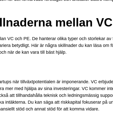
killnaderna mellan V
lan VC och PE. De hanterar olika typer och storlekar av
iera betydligt. Här är några skillnader du kan läsa om f
ch när de kan vara till bäst hjälp.
rtups när tillväxtpotentialen är imponerande. VC erbjuder 
öra mer med hjälpa av sina investeringar. VC kommer inte
så att tillhandahålla teknisk och ledningsmässig support.
öka intäkterna. Du kan säga att riskkapital fokuserar på 
inansiellt stöd och annat stöd för att komma vidare.