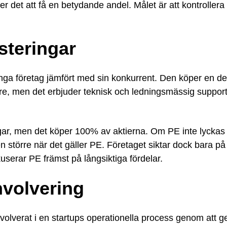
det att få en betydande andel. Målet är att kontrollera
steringar
nga företag jämfört med sin konkurrent. Den köper en del i
re, men det erbjuder teknisk och ledningsmässig support 
ingar, men det köper 100% av aktierna. Om PE inte lyckas 
ken större när det gäller PE. Företaget siktar dock bara p
serar PE främst på långsiktiga fördelar.
nvolvering
nvolverat i en startups operationella process genom att ge