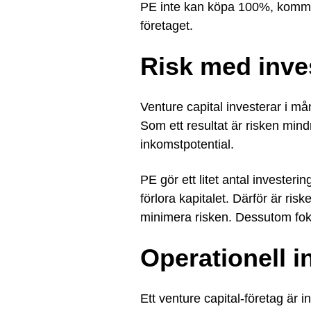
PE inte kan köpa 100%, kommer 
företaget.
Risk med inve
Venture capital investerar i må
Som ett resultat är risken mind
inkomstpotential.
PE gör ett litet antal invester
förlora kapitalet. Därför är ris
minimera risken. Dessutom foku
Operationell i
Ett venture capital-företag är i